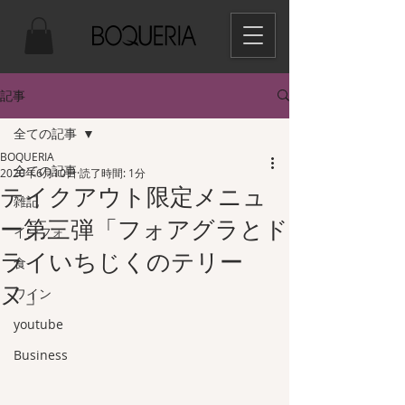
記事
全ての記事
BOQUERIA
全ての記事
2020年6月10日
読了時間: 1分
テイクアウト限定メニュ
雑記
ー第三弾「フォアグラとド
インフォ
ライいちじくのテリー
食
ヌ」
ワイン
youtube
Business