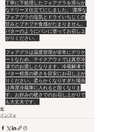
丁寧に下処理したフォアグラを滑らか
なテリーヌ仕立てにしました。 濃厚な
フォアグラの塩気とドライいちじくの
甘みとプチプチ食感がたまりません。 
バターのようにパンに塗ってお召し上
がりください。 
フォアグラは温度管理が非常にデリケ
ートなため、テイクアウトでは真空冷
凍でのお渡しとなります。冷蔵解凍で
バター程度の硬さを目安にお召し上が
りください。柔らかくなりすぎた場合
は再度冷蔵庫に入れると固くなりま
す。お好みの硬さでのお召し上がりで
も大丈夫です。 
食
インフォ