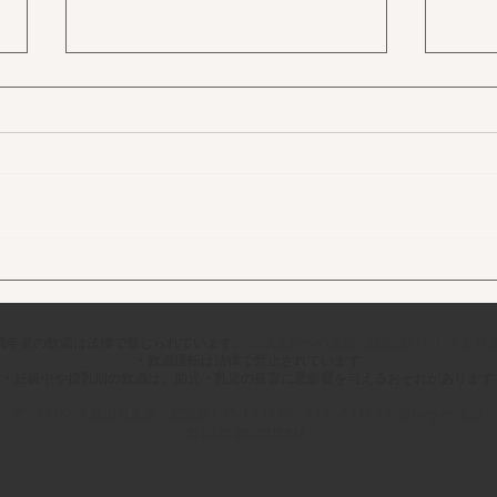
15
2026年あけましておめでとう
ございます
成年者の飲酒は法律で禁じられています、
20歳未満への酒類の販売はいたしており
・飲酒運転は法律で禁⽌されています
・妊娠中や授乳期の飲酒は、胎児・乳児の発育に悪影響を与えるおそれがあります
〒937-0067​ 富山県魚津市釈迦堂1-15-13 1F 080-2130-5118
info@boqueria.jp
© 2020
BOQUERIA