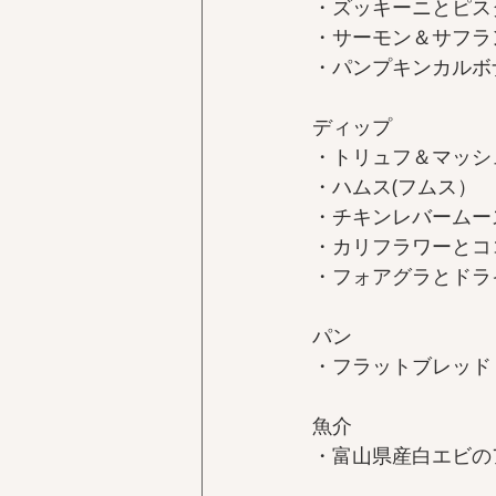
・ズッキーニとピスタ
・サーモン＆サフラン
・パンプキンカルボナ
ディップ  
・トリュフ＆マッシュ
・ハムス(フムス）　‑ 
・チキンレバームース¥
・カリフラワーとココ
・フォアグラとドラ
パン  
・フラットブレッド（
魚介  
・富山県産白エビのアヒ