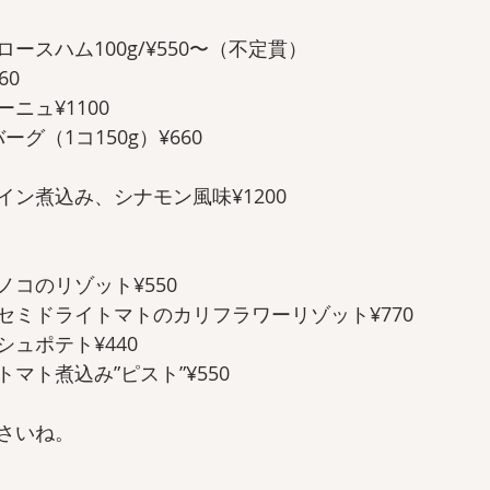
スハム100g/¥550〜（不定貫） 
0  
ュ¥1100  
グ（1コ150g）¥660  
ン煮込み、シナモン風味¥1200
コのリゾット¥550  
ミドライトマトのカリフラワーリゾット¥770  
ュポテト¥440  
ト煮込み”ピスト”¥550  
さいね。