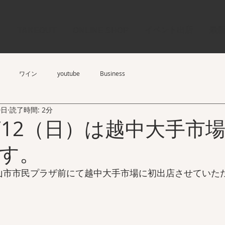
イベント出店
最
U
TAKEOUT
ONLINE SHOP
ワイン
youtube
Business
0日
読了時間: 2分
12/12（日）は越中大手市
す。
0まで富山市市民プラザ前にて越中大手市場に初出店させてい