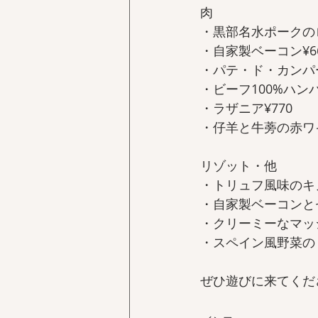
肉  
・黒部名水ポークのロー
・自家製ベーコン¥66
・パテ・ド・カンパーニ
・ビーフ100%ハンバー
・ラザニア¥770   
・仔羊と牛蒡の赤ワイ
リゾット・他  
・トリュフ風味のキノ
・自家製ベーコンとセ
・クリーミーなマッシ
・スペイン風野菜のトマ
ぜひ遊びに来てくだ