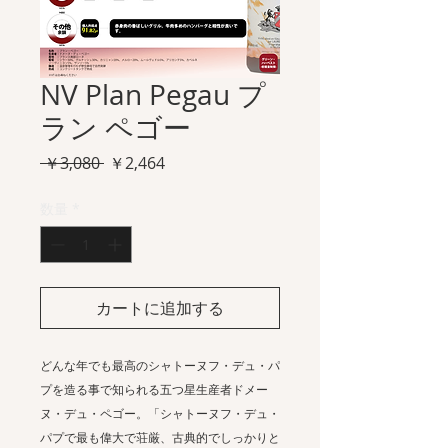
NV Plan Pegau プ
ラン ペゴー
通
セ
 ￥3,080 
￥2,464
常
ー
価
ル
数量
*
格
価
格
カートに追加する
どんな年でも最高のシャトーヌフ・デュ・パ
プを造る事で知られる五つ星生産者ドメー
ヌ・デュ・ペゴー。「シャトーヌフ・デュ・
パプで最も偉大で荘厳、古典的でしっかりと