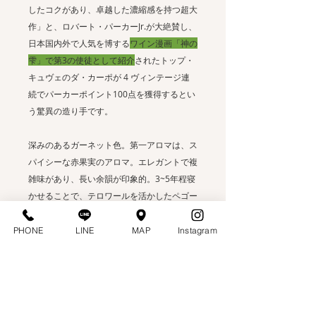
したコクがあり、卓越した濃縮感を持つ超大
作」と、ロバート・パーカーJr.が大絶賛し、
日本国内外で人気を博する
ワイン漫画「神の
雫」で第3の使徒として紹介
されたトップ・
キュヴェのダ・カーポが 4 ヴィンテージ連
続でパーカーポイント100点を獲得するとい
う驚異の造り手です。
深みのあるガーネット色。第一アロマは、ス
パイシーな赤果実のアロマ。エレガントで複
雑味があり、長い余韻が印象的。3~5年程寝
かせることで、テロワールを活かしたペゴー
ならではの味わいが引き出されます。
タイム
などスパイスで香りづけした赤身肉のグリ
PHONE
LINE
MAP
Instagram
ル、ジビエなどと最高の相性です。
名称 ：プラン・ペゴー
生産者：ドメーヌ・デュ・ペゴー