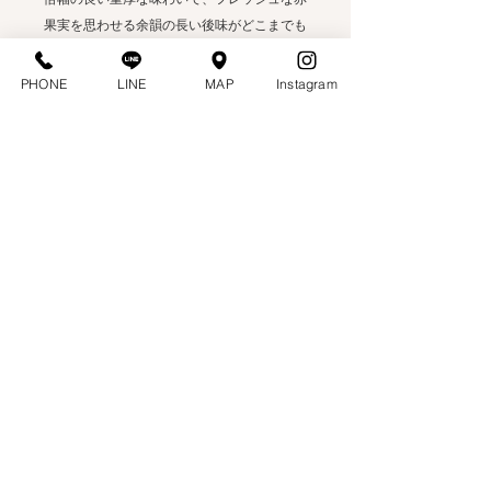
果実を思わせる余韻の長い後味がどこまでも
広がる。
PHONE
LINE
MAP
Instagram
ほんのりとごく微かに感じられる樽香が、ブ
ラックチェリーを始めとする様々な黒いベリ
ー系果実の円熟したリキュールのようなアロ
マを引き立てる。ヴェルヴェットのように柔
らかな口当たりのリッチで滑らかな味わい。
ミッドパレットは非常に重厚で、荒削り感が
ごくマイルドに残る余韻の長い後味がどこま
でも続く。
正にお勧めの逸品。
商品情報
産
フランス、ブルゴーニュ北部
地
コート・ド・ニュイ地区ジュ
ヴレ・シャンベルタン村
〒937-0051
​ 1101-8KM Building 2F, Ekimae Shinmachi, Uozu City, Toyama Prefecture
Mediterranean Food & Wine Shop BOQUERIA
© 2020 BOQUERIA