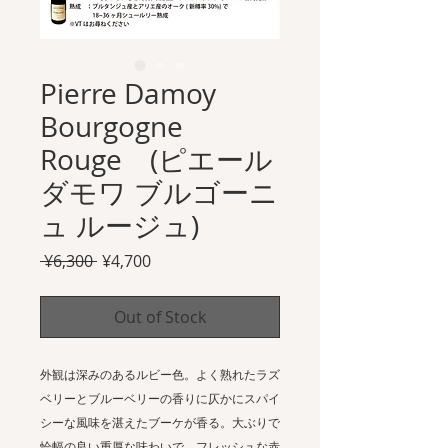
Pierre Damoy
Bourgogne
Rouge (ピエール
ダモワ ブルゴーニ
ュ ルージュ)
Regular
Sale
 ¥6,300 
¥4,700
Price
Price
Out of Stock
外観は深みのあるルビー色。よく熟れたラズ
ベリーとブルーベリーの香りに仄かにスパイ
シーな風味を湛えたブーケが香る。大ぶりで
恰幅の良い重厚な味わいで、フレッシュな赤