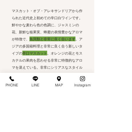
マスカット・オブ・アレキサンドリアから作
られた近代史上初めての辛口白ワインです。
鮮やかな麦わら色の色調に、ジャスミンの
花、新鮮な核果実、蜂蜜の表情豊かなアロマ
が特徴で、
魚貝類と非常に良く合います
。ア
ジアの多国籍料理と非常に良く合う新しいタ
イプの
辛口マスカット
。オレンジの花とモス
カテルの果肉を思わせる非常に特徴的なアロ
マを湛えている。非常にシリアスなスタイル
で、素晴らしくフレッシュな味わい―pH(酸
の強さ)は、アルバリーニョとほぼ同レベル
PHONE
LINE
MAP
Instagram
と言える。キリッとした辛口でシャープな酸
を湛えた後味が広がる。熟成年を経るにつれ
て、次第にリースリングを想起させるスタイ
ルへと進化してゆく。
名称 ：ボタニ
生産者：ホルフェ・オルドネス