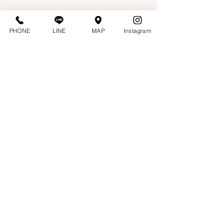
PHONE
LINE
MAP
Instagram
まとめ：レビューを「食わせ
る」視点へ
最初は「削除したい」と思っていたレ
ビューも、今では「養分」だと感じる
ようになりました。
レビューは、問いで応えると設
計になる。設計された伝え方
は、やがて“売上”を生む構造に
なる。
もし、あなたがレビューに悩んでいる
なら──怒りや我慢ではなく、「問いの
構造」で整える方法があります。
削除ではなく、変換する。BOQUERIA
の実践は、同じように悩む誰かのヒン