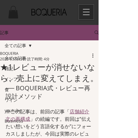
記事
全ての記事
BOQUERIA
全ての記事
2025年5月15日
読了時間: 4分
★1レビューが消せないな
雑記
ら、売上に変えてしまえ。
インフォ
── BOQUERIA式・レビュー再
食
設計メソッド
ワイン
youtube
※この記事は、前回の記事「
店舗紹介
文の再構成
」の続編です。前回は“伝え
Business
たい想いをどう言語化するか”にフォー
カスしましたが、今回は実際のレビュ