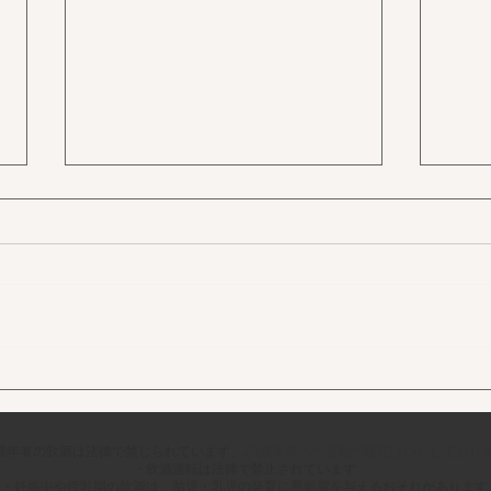
15
2026年あけましておめでとう
ございます
成年者の飲酒は法律で禁じられています、
20歳未満への酒類の販売はいたしており
・飲酒運転は法律で禁⽌されています
・妊娠中や授乳期の飲酒は、胎児・乳児の発育に悪影響を与えるおそれがあります